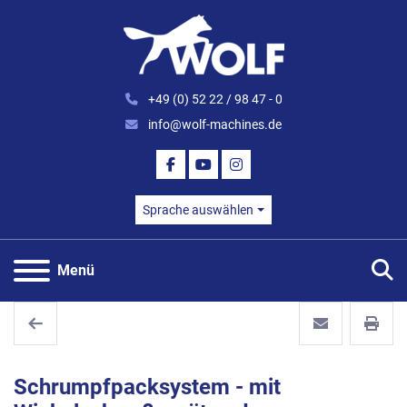
+49 (0) 52 22 / 98 47 - 0
info@wolf-machines.de
FACEBOOK
YOUTUBE
INSTAGRAM
Sprache auswählen
S
Menü
Schrumpfpacksystem - mit