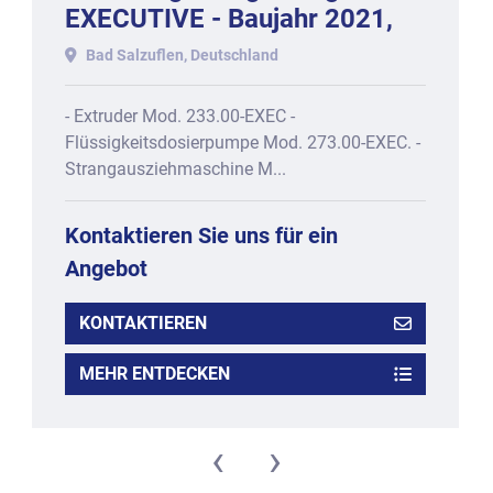
EXECUTIVE - Baujahr 2021,
bestehend aus:
Bad Salzuflen, Deutschland
- Extruder Mod. 233.00-EXEC -
Flüssigkeitsdosierpumpe Mod. 273.00-EXEC. -
Strangausziehmaschine M...
Kontaktieren Sie uns für ein
Angebot
KONTAKTIEREN
MEHR ENTDECKEN
‹
›