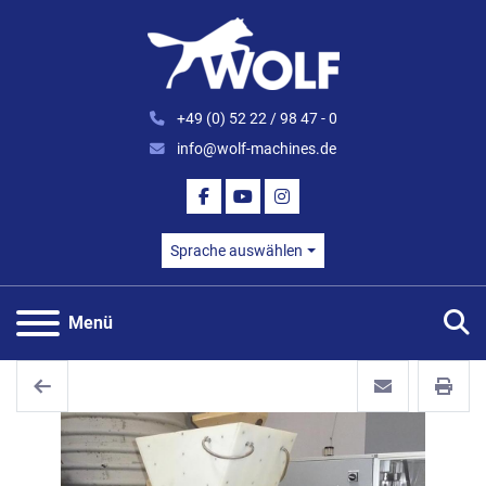
+49 (0) 52 22 / 98 47 - 0
info@wolf-machines.de
FACEBOOK
YOUTUBE
INSTAGRAM
Sprache auswählen
S
Menü