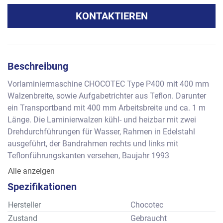
KONTAKTIEREN
Beschreibung
Vorlaminiermaschine CHOCOTEC Type P400 mit 400 mm 
Walzenbreite, sowie Aufgabetrichter aus Teflon. Darunter 
ein Transportband mit 400 mm Arbeitsbreite und ca. 1 m 
Länge. Die Laminierwalzen kühl- und heizbar mit zwei 
Drehdurchführungen für Wasser, Rahmen in Edelstahl 
ausgeführt, der Bandrahmen rechts und links mit 
Teflonführungskanten versehen, Baujahr 1993
Alle anzeigen
Walzenformmaschine Fabrikat CHOCOTEC Type P400, mit 
Spezifikationen
Steuerschrank
Die Maschine mit einem Paar Voregalisierwalzen sowie 
Hersteller
Chocotec
einem Paar Formwalzen für kleine runde Bonbonlinsen, ca. 
Zustand
Gebraucht