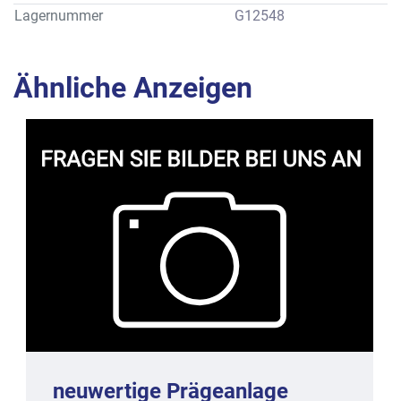
10 mm Durchmesser. Alle vier Walzen kühl- und heizbar mit 
Lagernummer
G12548
Drehdurchführungen für Wasserkühlung. Der Walzenformer 
mit Rahmen aus Edelstahl, der Schaltschrank der 
Prägemaschine steuert auch den Vorlaminierer
Ähnliche Anzeigen
Temperaturregelanlage Fabrikat CHOCOTEC Type WG/4, 
passend für die Prägeanlage zur 
Wassertemperatursteuerung.
Wasserrückkühlsatz Fabrikat LAHNTECHNIK GMBH, zur 
Walzenformanlage CHOCOTEC Modell WRK 245S03, 
Baujahr 1994, mit Kältekompressor.
neuwertige Prägeanlage