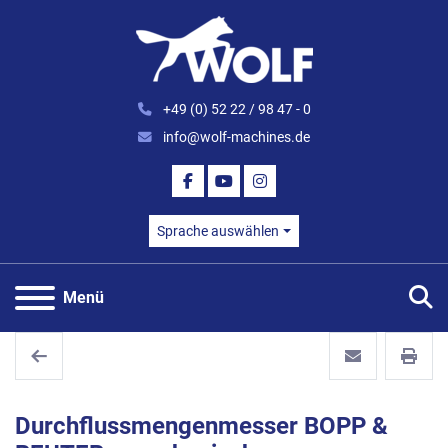
+49 (0) 52 22 / 98 47 - 0
info@wolf-machines.de
FACEBOOK
YOUTUBE
INSTAGRAM
Sprache auswählen
S
Menü
Durchflussmengenmesser BOPP &