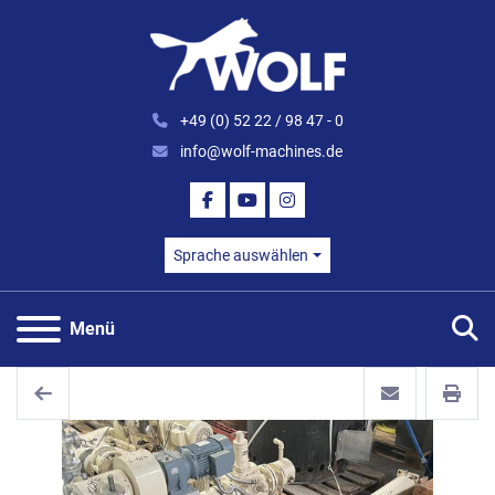
+49 (0) 52 22 / 98 47 - 0
info@wolf-machines.de
FACEBOOK
YOUTUBE
INSTAGRAM
Sprache auswählen
S
Menü