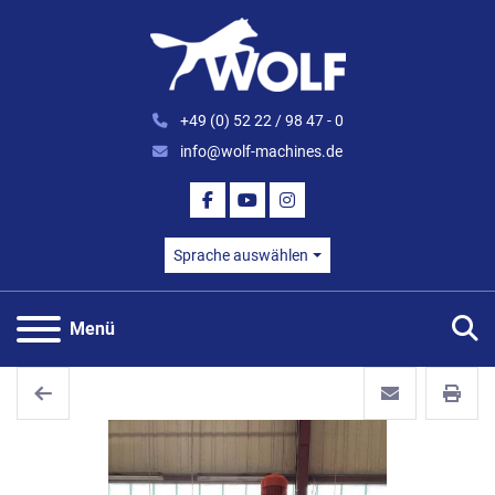
+49 (0) 52 22 / 98 47 - 0
info@wolf-machines.de
FACEBOOK
YOUTUBE
INSTAGRAM
Sprache auswählen
S
Menü