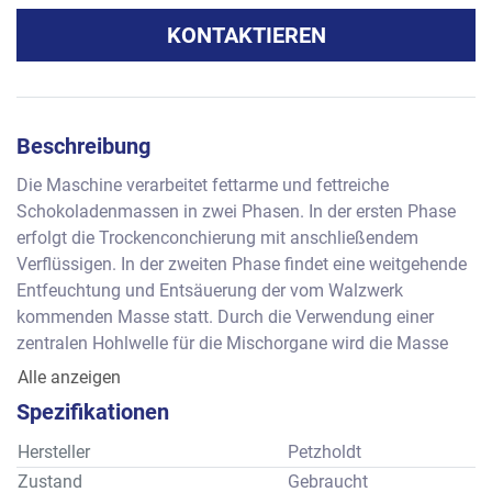
KONTAKTIEREN
Beschreibung
Die Maschine verarbeitet fettarme und fettreiche 
Schokoladenmassen in zwei Phasen. In der ersten Phase 
erfolgt die Trockenconchierung mit anschließendem 
Verflüssigen. In der zweiten Phase findet eine weitgehende 
Entfeuchtung und Entsäuerung der vom Walzwerk 
kommenden Masse statt. Durch die Verwendung einer 
zentralen Hohlwelle für die Mischorgane wird die Masse 
zentral nach oben gefördert und radial zur Behälterwand 
Alle anzeigen
geschleudert (Schleuderteller).     
Spezifikationen
Füllmenge      : ca. 1.000 bis 1.300 kg abhängig von der 
jeweiligen Rezeptur
Hersteller
Petzholdt
Abmessungen: ca. 2265 x 2000 x 2420 mm
Zustand
Gebraucht