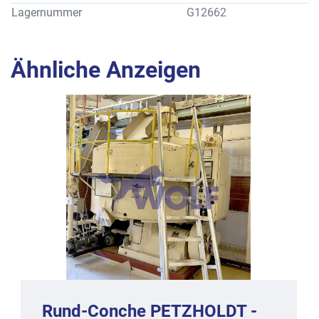
Eigengewicht : ca. 4200 kg
Lagernummer
G12662
Alle Angaben gemäß Prospektbeschreibung des Herstellers, 
wobei Ausrüstungsmerkmale vom Standard abweichen 
können.
Ähnliche Anzeigen
Rund-Conche PETZHOLDT -