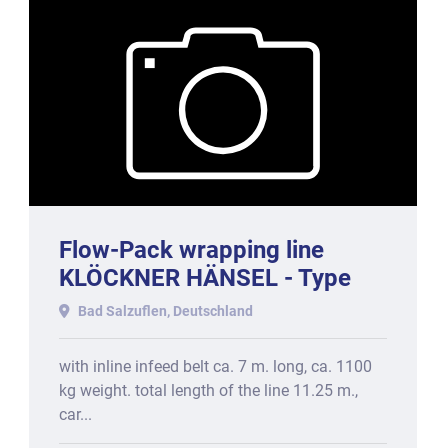
Flow-Pack wrapping line
KLÖCKNER HÄNSEL - Type
500 S
Bad Salzuflen, Deutschland
with inline infeed belt ca. 7 m. long, ca. 1100
kg weight. total length of the line 11.25 m.,
car...