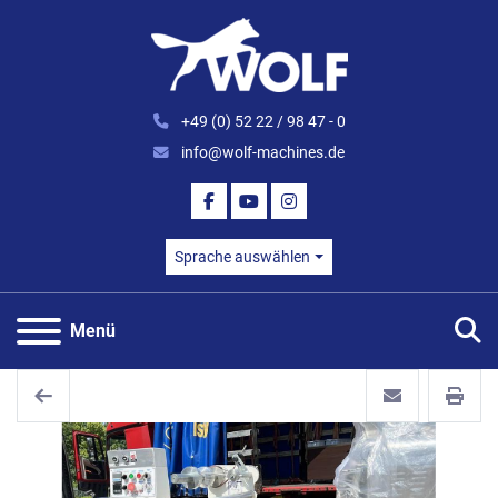
+49 (0) 52 22 / 98 47 - 0
info@wolf-machines.de
FACEBOOK
YOUTUBE
INSTAGRAM
Sprache auswählen
S
Menü