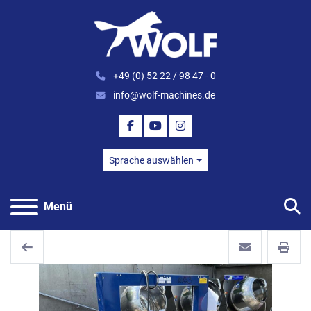
+49 (0) 52 22 / 98 47 - 0
info@wolf-machines.de
FACEBOOK
YOUTUBE
INSTAGRAM
Sprache auswählen
S
Menü