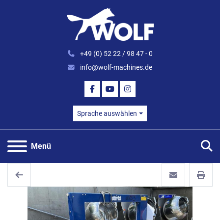
+49 (0) 52 22 / 98 47 - 0
info@wolf-machines.de
FACEBOOK
YOUTUBE
INSTAGRAM
Sprache auswählen
S
Menü