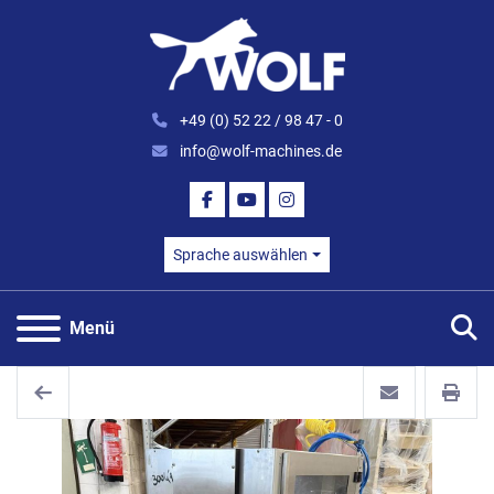
+49 (0) 52 22 / 98 47 - 0
info@wolf-machines.de
FACEBOOK
YOUTUBE
INSTAGRAM
Sprache auswählen
S
Menü