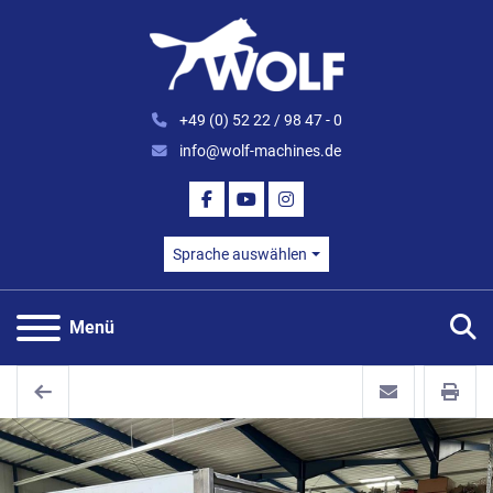
+49 (0) 52 22 / 98 47 - 0
info@wolf-machines.de
FACEBOOK
YOUTUBE
INSTAGRAM
Sprache auswählen
S
Menü