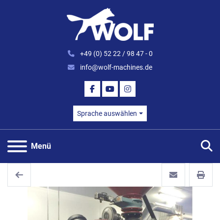
+49 (0) 52 22 / 98 47 - 0
info@wolf-machines.de
FACEBOOK
YOUTUBE
INSTAGRAM
Sprache auswählen
S
Menü