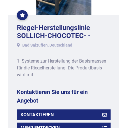
EXKLUSIVE
RIEGEL
CONBAR
LINIE
Riegel-Herstellungslinie
SOLLICH-CHOCOTEC- -
STEPHAN, für
Bad Salzuflen, Deutschland
PROTEINRIEGEL, bestehend
aus
1. Systeme zur Herstellung der Basismassen
für die Riegelherstellung. Die Produktbasis
wird mit ...
Kontaktieren Sie uns für ein
Angebot
KONTAKTIEREN
MEHR ENTDECKEN