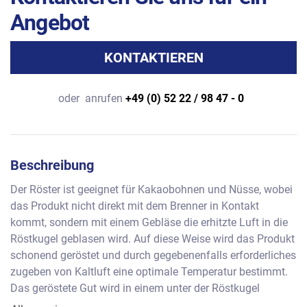
Angebot
KONTAKTIEREN
oder
anrufen
+49 (0) 52 22 / 98 47 - 0
Beschreibung
Der Röster ist geeignet für Kakaobohnen und Nüsse, wobei 
das Produkt nicht direkt mit dem Brenner in Kontakt 
kommt, sondern mit einem Gebläse die erhitzte Luft in die 
Röstkugel geblasen wird. Auf diese Weise wird das Produkt 
schonend geröstet und durch gegebenenfalls erforderliches 
zugeben von Kaltluft eine optimale Temperatur bestimmt. 
Das geröstete Gut wird in einem unter der Röstkugel 
montierten Kühlschiff abgelassen und mit Rechen auf einer 