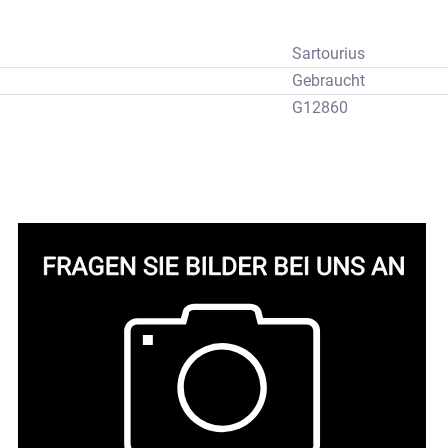
Sartourius
Gebraucht
G12860