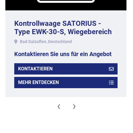
Kontrollwaage SATORIUS -
Type EWK-30-S, Wiegebereich
bis ca. 1 kg.
Bad Salzuflen, Deutschland
Kontaktieren Sie uns für ein Angebot
KONTAKTIEREN
MEHR ENTDECKEN
‹
›