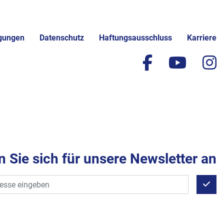
gungen
Datenschutz
Haftungsausschluss
Karriere
facebook
yout
i
 Sie sich für unsere Newsletter an