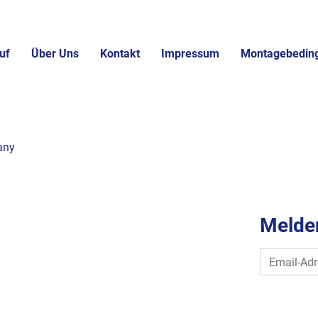
uf
Über Uns
Kontakt
Impressum
Montagebedin
any
Melden