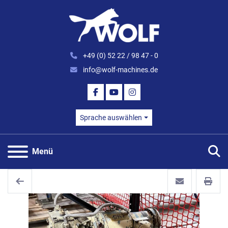
+49 (0) 52 22 / 98 47 - 0
info@wolf-machines.de
FACEBOOK
YOUTUBE
INSTAGRAM
Sprache auswählen
S
Menü