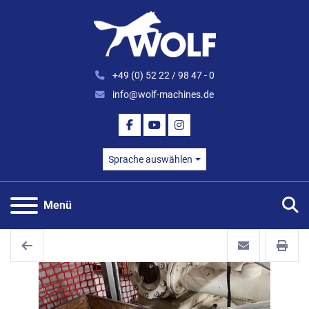
+49 (0) 52 22 / 98 47 - 0
info@wolf-machines.de
FACEBOOK
YOUTUBE
INSTAGRAM
Sprache auswählen
S
Menü