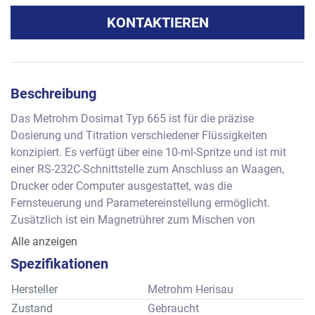
KONTAKTIEREN
Beschreibung
Das Metrohm Dosimat Typ 665 ist für die präzise 
Dosierung und Titration verschiedener Flüssigkeiten 
konzipiert. Es verfügt über eine 10-ml-Spritze und ist mit 
einer RS-232C-Schnittstelle zum Anschluss an Waagen, 
Drucker oder Computer ausgestattet, was die 
Fernsteuerung und Parametereinstellung ermöglicht. 
Zusätzlich ist ein Magnetrührer zum Mischen von 
Lösungen integriert, wodurch es sich für Titrationen und 
Alle anzeigen
andere Flüssigkeitshandhabungsaufgaben eignet.
Spezifikationen
Hersteller
Metrohm Herisau
Zustand
Gebraucht