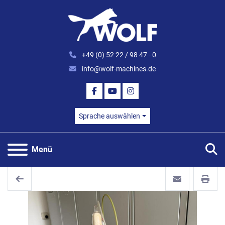
+49 (0) 52 22 / 98 47 - 0
info@wolf-machines.de
FACEBOOK
YOUTUBE
INSTAGRAM
Sprache auswählen
S
Menü