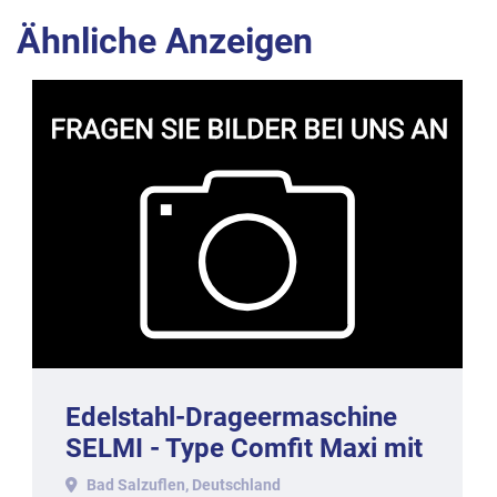
Ähnliche Anzeigen
Edelstahl-Drageermaschine
SELMI - Type Comfit Maxi mit
ca. 50-60 kg. Inhalt, 2017.
Bad Salzuflen, Deutschland