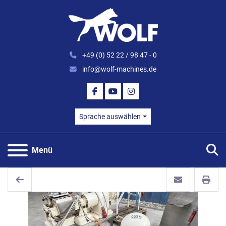
+49 (0) 52 22 / 98 47 - 0
info@wolf-machines.de
FACEBOOK
YOUTUBE
INSTAGRAM
Sprache auswählen
S
Menü