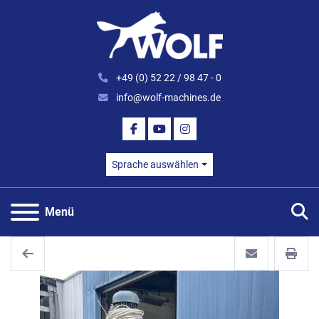
+49 (0) 52 22 / 98 47 - 0
info@wolf-machines.de
FACEBOOK
YOUTUBE
INSTAGRAM
Sprache auswählen
S
Menü