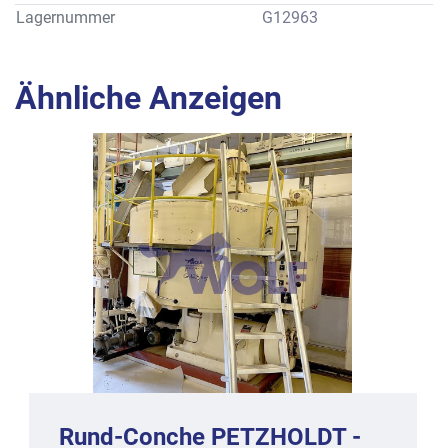
Eigengewicht : ca. 4200 kg
Lagernummer
G12963
Alle Angaben gemäß Prospektbeschreibung des Herstellers, 
wobei Ausrüstungsmerkmale vom Standard abweichen 
können.
Ähnliche Anzeigen
Rund-Conche PETZHOLDT -