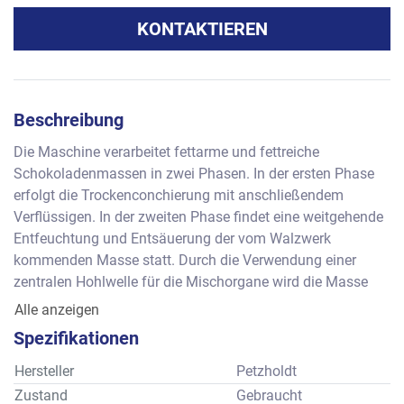
KONTAKTIEREN
Beschreibung
Die Maschine verarbeitet fettarme und fettreiche 
Schokoladenmassen in zwei Phasen. In der ersten Phase 
erfolgt die Trockenconchierung mit anschließendem 
Verflüssigen. In der zweiten Phase findet eine weitgehende 
Entfeuchtung und Entsäuerung der vom Walzwerk 
kommenden Masse statt. Durch die Verwendung einer 
zentralen Hohlwelle für die Mischorgane wird die Masse 
zentral nach oben gefördert und radial zur Behälterwand 
Alle anzeigen
geschleudert (Wirbelrad).     
Spezifikationen
Füllmenge      : ca. 1.000 bis 1.300 kg abhängig von der 
jeweiligen Rezeptur
Hersteller
Petzholdt
Abmessungen: ca. 2265 x 2000 x 2420 mm
Zustand
Gebraucht