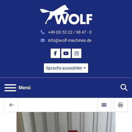
+49 (0) 52 22 / 98 47 - 0
info@wolf-machines.de
FACEBOOK
YOUTUBE
INSTAGRAM
Sprache auswählen
S
Menü