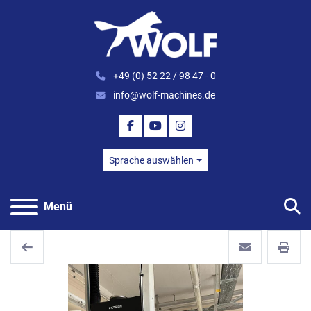
+49 (0) 52 22 / 98 47 - 0
info@wolf-machines.de
FACEBOOK
YOUTUBE
INSTAGRAM
Sprache auswählen
S
Menü