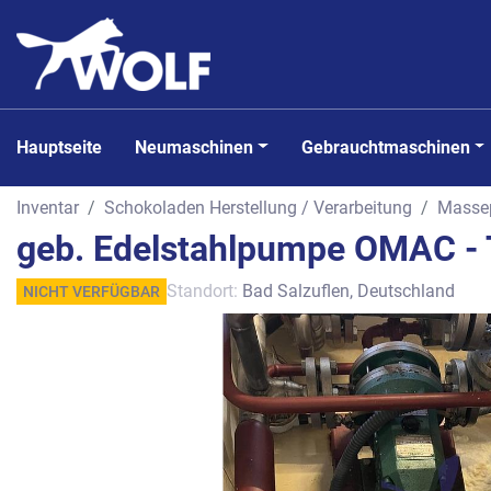
Hauptseite
Neumaschinen
Gebrauchtmaschinen
Inventar
Schokoladen Herstellung / Verarbeitung
Masse
geb. Edelstahlpumpe OMAC -
Standort:
Bad Salzuflen, Deutschland
NICHT VERFÜGBAR