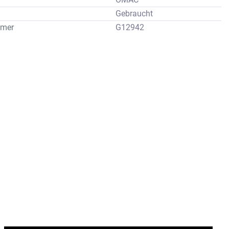
Gebraucht
mer
G12942