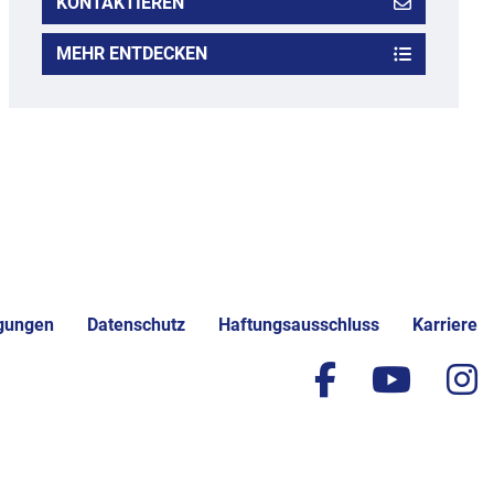
KONTAKTIEREN
MEHR ENTDECKEN
gungen
Datenschutz
Haftungsausschluss
Karriere
facebook
yout
i