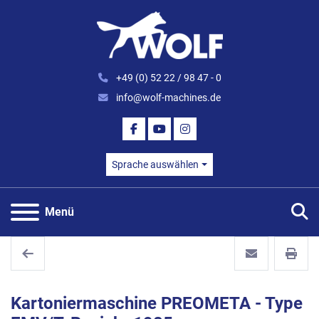
+49 (0) 52 22 / 98 47 - 0
info@wolf-machines.de
FACEBOOK
YOUTUBE
INSTAGRAM
Sprache auswählen
S
Menü
Kartoniermaschine PREOMETA - Type