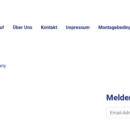
uf
Über Uns
Kontakt
Impressum
Montagebedin
any
Melden