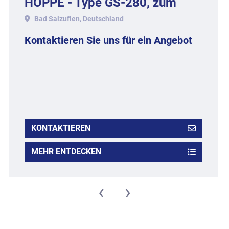
HOPPE - Type GS-280, zum
Ablängen der Stränge.
Bad Salzuflen, Deutschland
Kontaktieren Sie uns für ein Angebot
KONTAKTIEREN
MEHR ENTDECKEN
‹
›