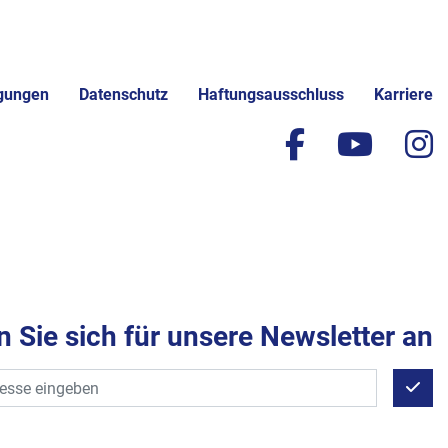
gungen
Datenschutz
Haftungsausschluss
Karriere
facebook
yout
i
 Sie sich für unsere Newsletter an