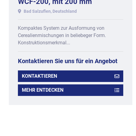
WCF-200, mit 200 mm
Arbeitsbreite.
Bad Salzuflen, Deutschland
Kompaktes System zur Ausformung von
Cerealienmischungen in beliebeger Form.
Konstruktionsmerkmal...
Kontaktieren Sie uns für ein Angebot
KONTAKTIEREN
MEHR ENTDECKEN