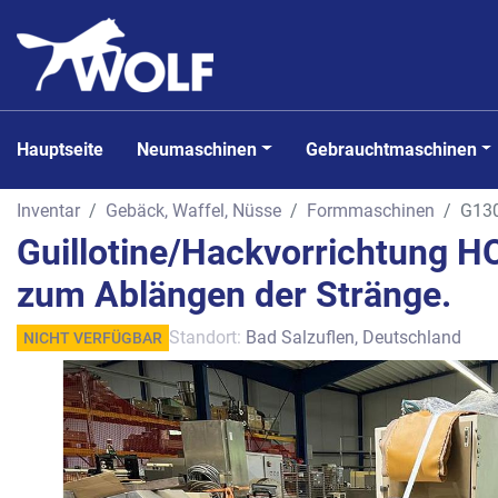
Hauptseite
Neumaschinen
Gebrauchtmaschinen
Inventar
Gebäck, Waffel, Nüsse
Formmaschinen
G13
Guillotine/Hackvorrichtung H
zum Ablängen der Stränge.
Standort:
Bad Salzuflen, Deutschland
NICHT VERFÜGBAR