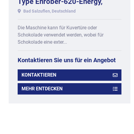
Type Enrober-620-Energy,
Baujahr 2013
Bad Salzuflen, Deutschland
Die Maschine kann für Kuvertüre oder
Schokolade verwendet werden, wobei für
Schokolade eine exter...
Kontaktieren Sie uns für ein Angebot
KONTAKTIEREN
MEHR ENTDECKEN