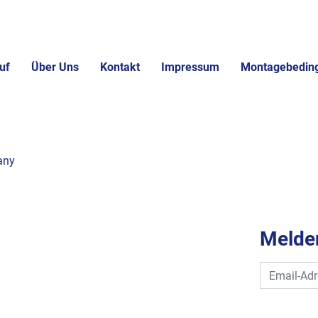
uf
Über Uns
Kontakt
Impressum
Montagebedin
any
Melden