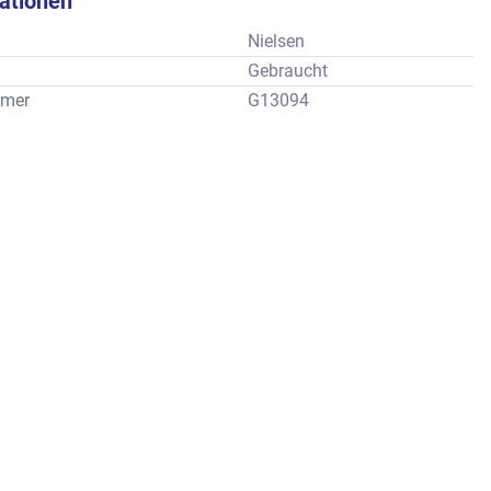
kationen
Nielsen
Gebraucht
mer
G13094