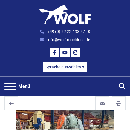
+49 (0) 52 22 / 98 47 - 0
info@wolf-machines.de
FACEBOOK
YOUTUBE
INSTAGRAM
Sprache auswählen
S
Menü