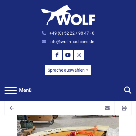
+49 (0) 52 22 / 98 47 - 0
info@wolf-machines.de
FACEBOOK
YOUTUBE
INSTAGRAM
Sprache auswählen
S
Menü