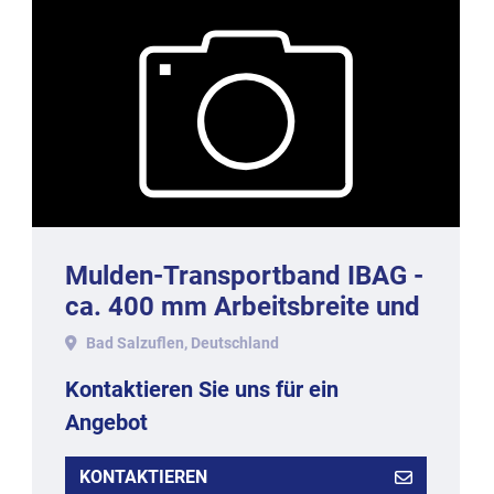
Mulden-Transportband IBAG -
ca. 400 mm Arbeitsbreite und
5,0 Meter Länge.
Bad Salzuflen, Deutschland
Kontaktieren Sie uns für ein
Angebot
KONTAKTIEREN