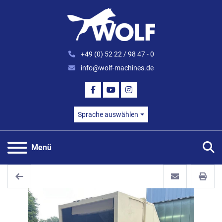
+49 (0) 52 22 / 98 47 - 0
info@wolf-machines.de
FACEBOOK
YOUTUBE
INSTAGRAM
Sprache auswählen
S
Menü