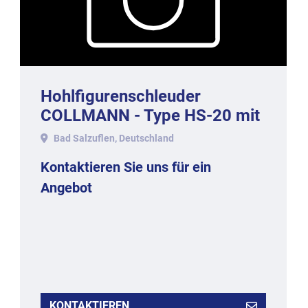
Hohlfigurenschleuder
COLLMANN - Type HS-20 mit
20 Magnetstationen.
Bad Salzuflen, Deutschland
Kontaktieren Sie uns für ein
Angebot
KONTAKTIEREN