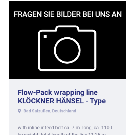
Flow-Pack wrapping line
KLÖCKNER HÄNSEL - Type
500 S
Bad Salzuflen, Deutschland
with inline infeed belt ca. 7 m. long, ca. 1100
kg weight. total length of the line 11.25 m.,