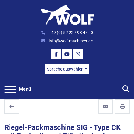
+49 (0) 52 22 / 98 47 - 0
info@wolf-machines.de
FACEBOOK
YOUTUBE
INSTAGRAM
Sprache auswählen
S
Menü
Riegel-Packmaschine SIG - Type CK