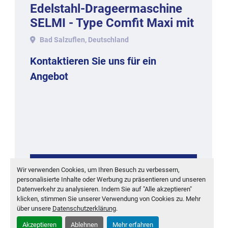
Edelstahl-Drageermaschine
SELMI - Type Comfit Maxi mit
ca. 50-60 kg. Inhalt, 2017.
Bad Salzuflen, Deutschland
Kontaktieren Sie uns für ein
Angebot
KONTAKTIEREN
Wir verwenden Cookies, um Ihren Besuch zu verbessern,
personalisierte Inhalte oder Werbung zu präsentieren und unseren
MEHR ENTDECKEN
Datenverkehr zu analysieren. Indem Sie auf "Alle akzeptieren"
klicken, stimmen Sie unserer Verwendung von Cookies zu. Mehr
über unsere
Datenschutzerklärung
.
‹
›
Akzeptieren
Ablehnen
Mehr erfahren