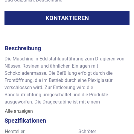
KONTAKTIEREN
Beschreibung
Die Maschine in Edelstahlausführung zum Dragieren von 
Nüssen, Rosinen und ähnlichen Einlagen mit 
Schokoladenmasse. Die Befüllung erfolgt durch die 
Frontöffnung, die im Betrieb durch eine Plexiglastür 
verschlossen wird. Zur Entleerung wird die 
Bandlaufrichtung umgeschaltet und die Produkte 
ausgeworfen. Die Drageekabine ist mit einem 
Stahlgitterband ausgerüstet und eignet sich daher für 
Alle anzeigen
mittlere bis große Artikel. 
Spezifikationen
Leistung          : ca.        kg pro Stunde je nach Produkt
Chargengröße: ca.         Liter
Hersteller
Schröter