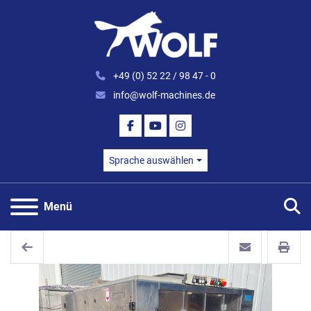
+49 (0) 52 22 / 98 47 - 0
info@wolf-machines.de
FACEBOOK
YOUTUBE
INSTAGRAM
Sprache auswählen
S
Menü