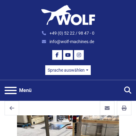
+49 (0) 52 22 / 98 47 - 0
info@wolf-machines.de
FACEBOOK
YOUTUBE
INSTAGRAM
Sprache auswählen
S
Menü