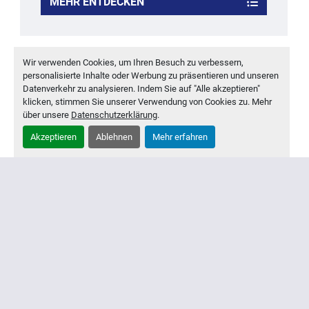
MEHR ENTDECKEN
‹
›
Wir verwenden Cookies, um Ihren Besuch zu verbessern,
personalisierte Inhalte oder Werbung zu präsentieren und unseren
Datenverkehr zu analysieren. Indem Sie auf "Alle akzeptieren"
klicken, stimmen Sie unserer Verwendung von Cookies zu. Mehr
über unsere
Datenschutzerklärung
.
Akzeptieren
Ablehnen
Mehr erfahren
Inventar
Ankauf
Über Uns
Kontakt
Impressum
Montagebedingungen
Datenschutz
Haftungsausschluss
Karriere
facebook
youtube
instagram
Melden Sie sich für unsere