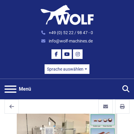
+49 (0) 52 22 / 98 47 - 0
info@wolf-machines.de
FACEBOOK
YOUTUBE
INSTAGRAM
Sprache auswählen
S
Menü