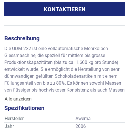
KONTAKTIEREN
Beschreibung
Die UDM-222 ist eine vollautomatische Mehrkolben-
Giessmaschine, die speziell für mittlere bis grosse 
Produktionskapazitäten (bis zu ca. 1.600 kg pro Stunde) 
entwickelt wurde. Sie ermöglicht die Herstellung von sehr 
dünnwandigen gefüllten Schokoladenartikeln mit einem 
Füllungsanteil von bis zu 80%. Es können sowohl Massen 
von flüssiger bis hochviskoser Konsistenz als auch Massen 
mit Ingredienzen verarbeitet werden. Das durchdachte 
Alle anzeigen
Schnellwechselsystem ermöglicht einen schnellen und 
Spezifikationen
einfachen Produktwechsel sowie eine effektive Reinigung 
– ganz ohne Werkzeug.
Hersteller
Awema
Jahr
2006