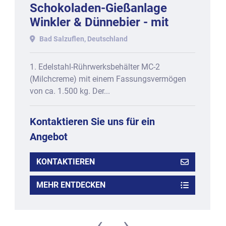
Schokoladen-Gießanlage
Winkler & Dünnebier - mit
One-Shot + Triple-Shot-
Bad Salzuflen, Deutschland
Funktion, bestehend aus
1. Edelstahl-Rührwerksbehälter MC-2
(Milchcreme) mit einem Fassungsvermögen
von ca. 1.500 kg. Der...
Kontaktieren Sie uns für ein
Angebot
KONTAKTIEREN
MEHR ENTDECKEN
‹
›