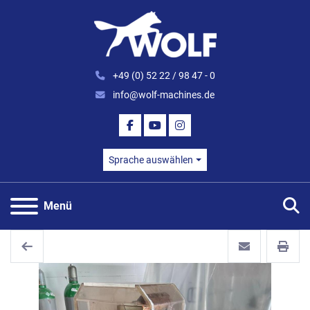
+49 (0) 52 22 / 98 47 - 0
info@wolf-machines.de
FACEBOOK
YOUTUBE
INSTAGRAM
Sprache auswählen
S
Menü