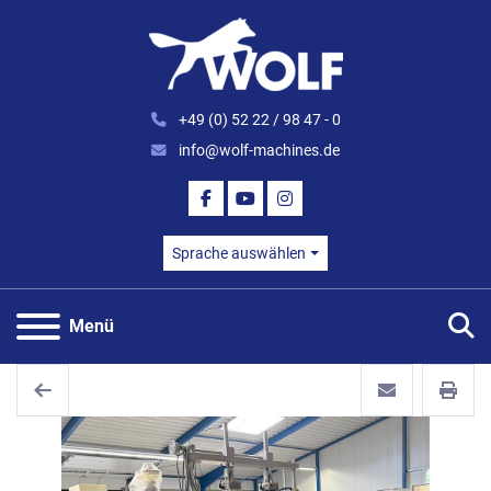
+49 (0) 52 22 / 98 47 - 0
info@wolf-machines.de
FACEBOOK
YOUTUBE
INSTAGRAM
Sprache auswählen
S
Menü