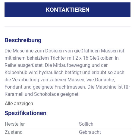
KONTAKTIEREN
Beschreibung
Die Maschine zum Dosieren von gießfähigen Massen ist 
mit einem beheiztem Trichter mit 2 x 16 Gießkolben in 
Reihe ausgerüstet. Die Mitlaufbewegung und der 
Kolbenhub wird hydraulisch betätigt und erlaubt so auch 
die Verarbeitung von zäheren Massen, wie Ganache, 
Fondant und geeignete Fruchtmassen. Die Maschine ist für 
Karamell und Schokolade geeignet.
Arbeitsbreite: ca. 820 mm (approx. 32 ").
Alle anzeigen
32 Produkte pro Hub (double row depositor)
Spezifikationen
Kapazität: ca. 40 - 70 Hub / Minute abhängig vom Produkt.
Die Angaben gemäß Prospektbeschreibung des Herstellers.
Hersteller
Sollich
Zustand
Gebraucht