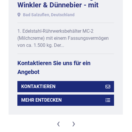
Winkler & Dünnebier - mit
One-Shot + Triple-Shot-
Bad Salzuflen, Deutschland
Funktion, bestehend aus
1. Edelstahl-Rührwerksbehälter MC-2
(Milchcreme) mit einem Fassungsvermögen
von ca. 1.500 kg. Der...
Kontaktieren Sie uns für ein
Angebot
KONTAKTIEREN
MEHR ENTDECKEN
‹
›