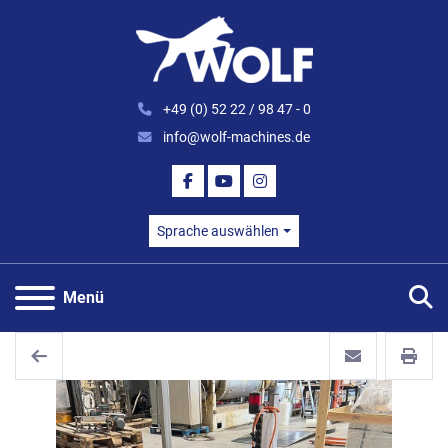
+49 (0) 52 22 / 98 47 - 0
info@wolf-machines.de
FACEBOOK
YOUTUBE
INSTAGRAM
Sprache auswählen
S
Menü