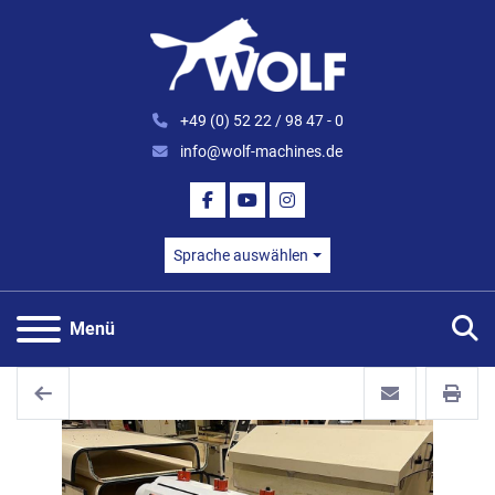
+49 (0) 52 22 / 98 47 - 0
info@wolf-machines.de
FACEBOOK
YOUTUBE
INSTAGRAM
Sprache auswählen
S
Menü