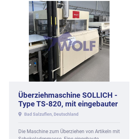
Überziehmaschine SOLLICH -
Type TS-820, mit eingebauter
Temperierung.
Bad Salzuflen, Deutschland
Die Maschine zum Überziehen von Artikeln mit
Schokoladenmasse. Eine eingebaute