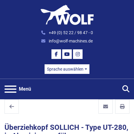
+49 (0) 52 22 / 98 47 - 0
info@wolf-machines.de
FACEBOOK
YOUTUBE
INSTAGRAM
Sprache auswählen
S
Menü
Überziehkopf SOLLICH - Type UT-280,