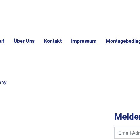
uf
Über Uns
Kontakt
Impressum
Montagebedin
any
Melden