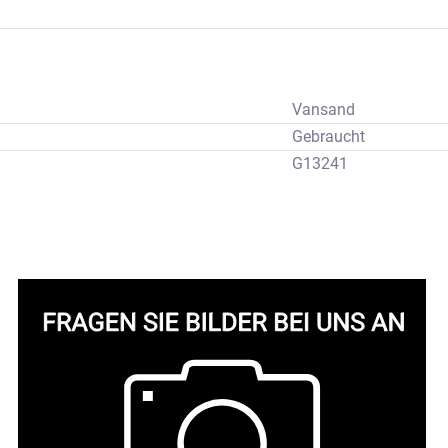
Vansand
Gebraucht
G13241