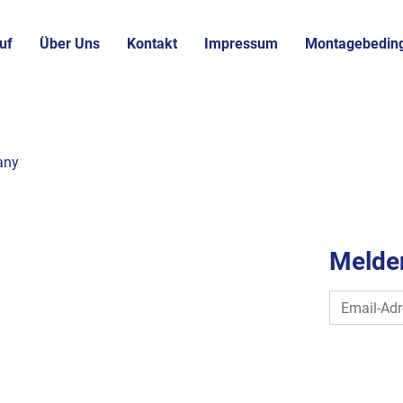
uf
Über Uns
Kontakt
Impressum
Montagebedin
any
Melden