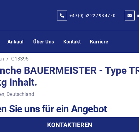
+49 (0) 52 22 / 98 47 - 0
Ankauf
Über Uns
Kontakt
Karriere
en
G13395
nche BAUERMEISTER - Type TR
g Inhalt.
en, Deutschland
n Sie uns für ein Angebot
KONTAKTIEREN