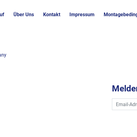
uf
Über Uns
Kontakt
Impressum
Montagebedin
any
Melden