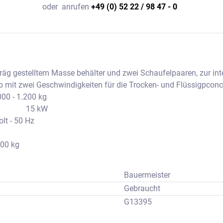
oder
anrufen
+49 (0) 52 22 / 98 47 - 0
äg gestelltem Masse behälter und zwei Schaufelpaaren, zur int
b mit zwei Geschwindigkeiten für die Trocken- und Flüssigpcon
.000 - 1.200 kg
           15 kW  
lt - 50 Hz
200 kg
Bauermeister
Gebraucht
G13395