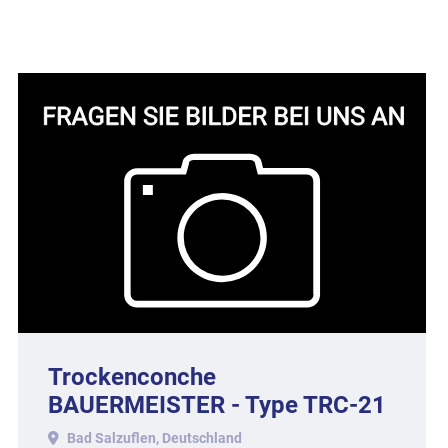
Trockenconche
BAUERMEISTER - Type TRC-21
mit ca. 1.000 kg Inhalt.
Bad Salzuflen, Deutschland