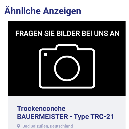
Ähnliche Anzeigen
Trockenconche
BAUERMEISTER - Type TRC-21
mit ca. 1.000 kg Inhalt.
Bad Salzuflen, Deutschland