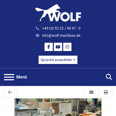
+49 (0) 52 22 / 98 47 - 0
info@wolf-machines.de
FACEBOOK
YOUTUBE
INSTAGRAM
Sprache auswählen
S
Menü