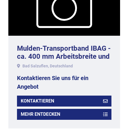
Mulden-Transportband IBAG -
ca. 400 mm Arbeitsbreite und
5,0 Meter Länge.
Bad Salzuflen, Deutschland
Kontaktieren Sie uns für ein
Angebot
KONTAKTIEREN
MEHR ENTDECKEN