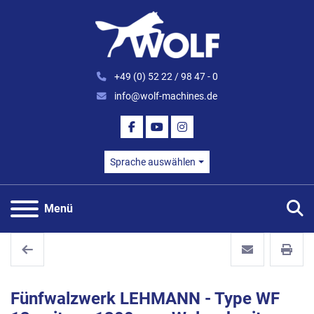
+49 (0) 52 22 / 98 47 - 0
info@wolf-machines.de
FACEBOOK
YOUTUBE
INSTAGRAM
Sprache auswählen
S
Menü
Fünfwalzwerk LEHMANN - Type WF