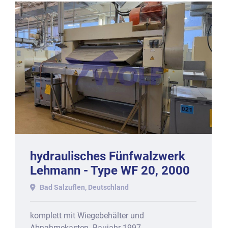
hydraulisches Fünfwalzwerk
Lehmann - Type WF 20, 2000
mm Walzenbreite.
Bad Salzuflen, Deutschland
komplett mit Wiegebehälter und
Abnahmekasten. Baujahr 1997.