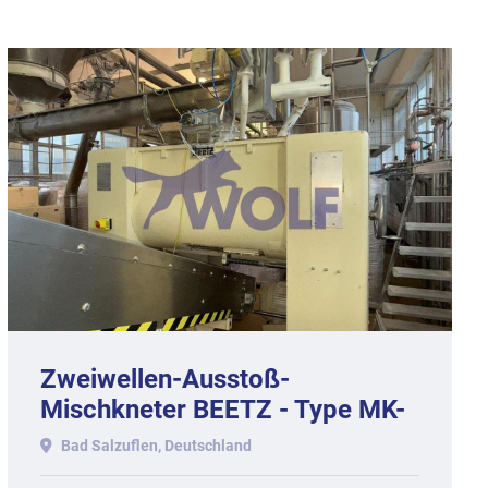
Zweiwellen-Ausstoß-
Mischkneter BEETZ - Type MK-
2/500 mit ca. 500 kg
Bad Salzuflen, Deutschland
Nutzinhalt.