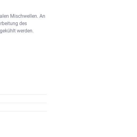
alen Mischwellen. An 
beitung des 
gekühlt werden. 
ard abweichen 