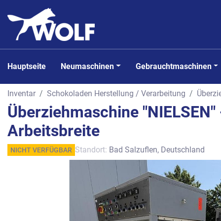
Hauptseite
Neumaschinen
Gebrauchtmaschinen
Inventar
Schokoladen Herstellung / Verarbeitung
Überz
Überziehmaschine "NIELSEN" 
Arbeitsbreite
Standort:
Bad Salzuflen, Deutschland
NICHT VERFÜGBAR