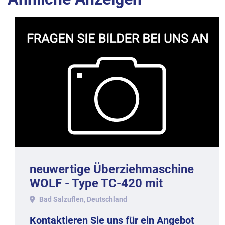
neuwertige Überziehmaschine
WOLF - Type TC-420 mit
Temperiermaschine UF-200.
Bad Salzuflen, Deutschland
Kontaktieren Sie uns für ein Angebot