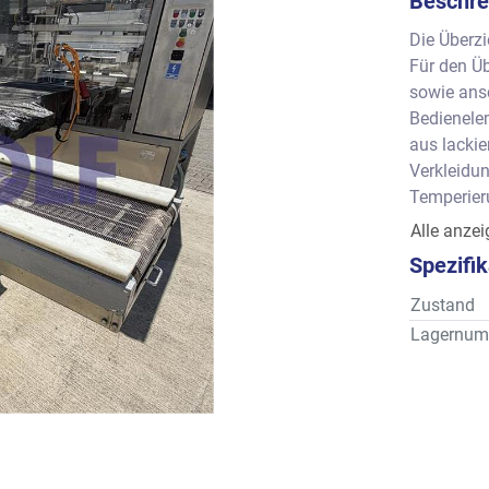
Beschre
Die Überzi
Für den Üb
sowie ans
Bedienele
aus lacki
Verkleidun
Temperier
werden.
Alle anze
Arbeitsbre
Spezifi
Zustand
Lagernum