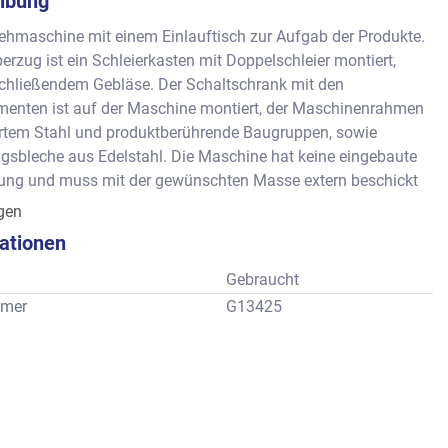
ibung
ehmaschine mit einem Einlauftisch zur Aufgab der Produkte. 
erzug ist ein Schleierkasten mit Doppelschleier montiert, 
chließendem Gebläse. Der Schaltschrank mit den 
menten ist auf der Maschine montiert, der Maschinenrahmen 
ertem Stahl und produktberührende Baugruppen, sowie 
gsbleche aus Edelstahl. Die Maschine hat keine eingebaute 
ung und muss mit der gewünschten Masse extern beschickt 
igen
ite: ca. 420 mm
kationen
Gebraucht
mer
G13425