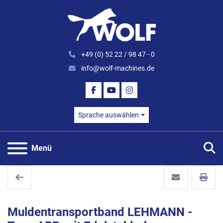
+49 (0) 52 22 / 98 47 - 0
info@wolf-machines.de
FACEBOOK
YOUTUBE
INSTAGRAM
Sprache auswählen
S
Menü
Muldentransportband LEHMANN -