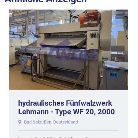
hydraulisches Fünfwalzwerk
Lehmann - Type WF 20, 2000
mm Walzenbreite.
Bad Salzuflen, Deutschland