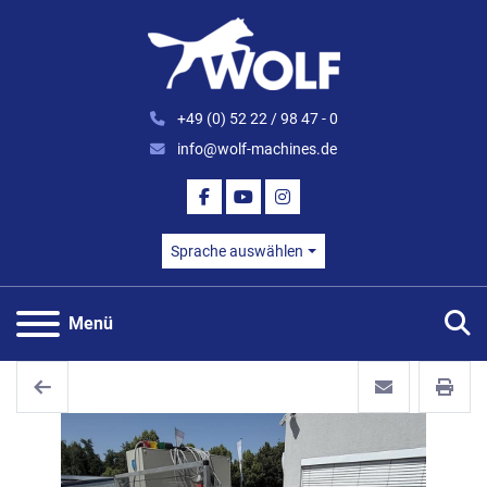
+49 (0) 52 22 / 98 47 - 0
info@wolf-machines.de
FACEBOOK
YOUTUBE
INSTAGRAM
Sprache auswählen
S
Menü