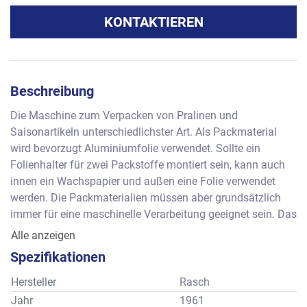
KONTAKTIEREN
Beschreibung
Die Maschine zum Verpacken von Pralinen und 
Saisonartikeln unterschiedlichster Art. Als Packmaterial 
wird bevorzugt Aluminiumfolie verwendet. Sollte ein 
Folienhalter für zwei Packstoffe montiert sein, kann auch 
innen ein Wachspapier und außen eine Folie verwendet 
werden. Die Packmaterialien müssen aber grundsätzlich 
immer für eine maschinelle Verarbeitung geeignet sein. Das 
Produkt wird manuell in den Teller eingelegt und von einem 
Alle anzeigen
Greiferrotor mit dem Packmaterial übernommen. Der Rotor 
Spezifikationen
führt das Produkt dann den einzelnen Packstationen zu, 
um das Packmaterial zu Verarbeiten. 
Hersteller
Rasch
Leistung: ca. 90-120 Stück pro Minute, als mechanisch 
Jahr
1961