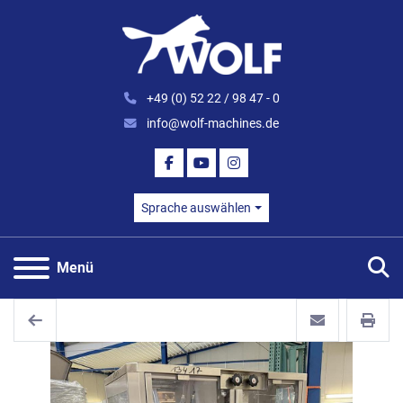
+49 (0) 52 22 / 98 47 - 0
info@wolf-machines.de
FACEBOOK
YOUTUBE
INSTAGRAM
Sprache auswählen
S
Menü