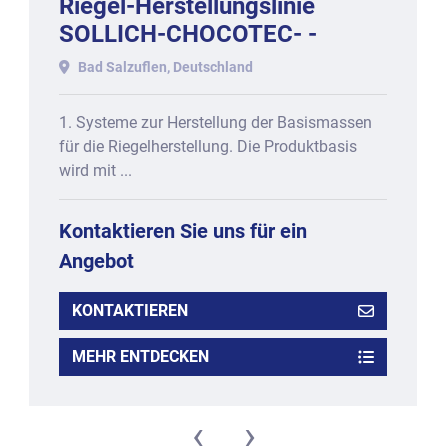
Riegel-Herstellungslinie
SOLLICH-CHOCOTEC- -
STEPHAN, für
Bad Salzuflen, Deutschland
PROTEINRIEGEL, bestehend
aus
1. Systeme zur Herstellung der Basismassen
für die Riegelherstellung. Die Produktbasis
wird mit ...
Kontaktieren Sie uns für ein
Angebot
KONTAKTIEREN
MEHR ENTDECKEN
‹
›