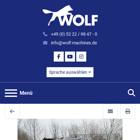
+49 (0) 52 22 / 98 47 - 0
info@wolf-machines.de
FACEBOOK
YOUTUBE
INSTAGRAM
Sprache auswählen
S
Menü