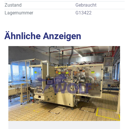
genutzt: 
Zustand
Gebraucht
rechteckige Pralinen für Falteneinschlag mit ca. 19 x 19 x 
Lagernummer
G13422
19 mm und Doppeltwist mit ca. 19 x 30 x 19 mm.
Alle Angaben gemäß Prospektbeschreibung des 
Herstellers.
Ähnliche Anzeigen