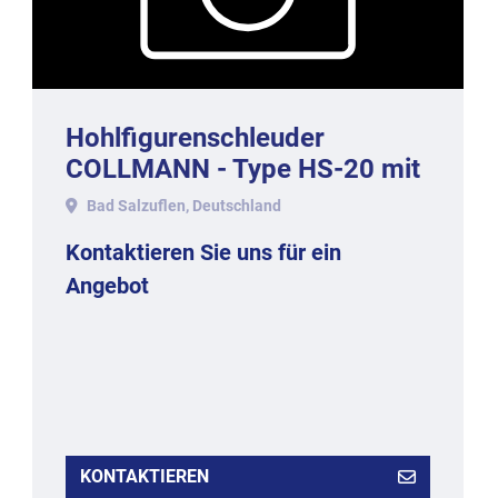
Hohlfigurenschleuder
COLLMANN - Type HS-20 mit
20 Magnetstationen.
Bad Salzuflen, Deutschland
Kontaktieren Sie uns für ein
Angebot
KONTAKTIEREN