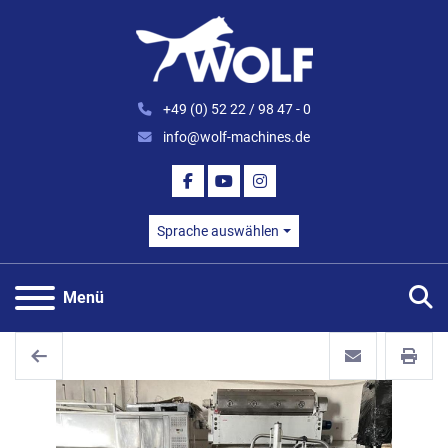
+49 (0) 52 22 / 98 47 - 0
info@wolf-machines.de
FACEBOOK
YOUTUBE
INSTAGRAM
Sprache auswählen
S
Menü