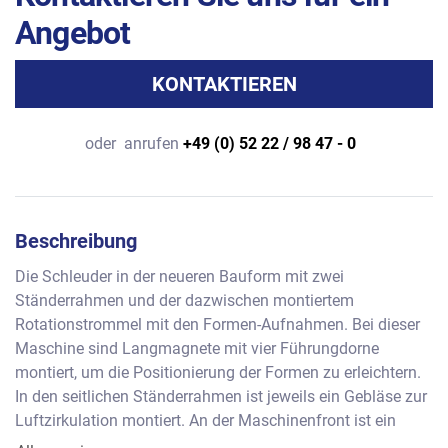
Angebot
KONTAKTIEREN
oder
anrufen
+49 (0) 52 22 / 98 47 - 0
Beschreibung
Die Schleuder in der neueren Bauform mit zwei 
Ständerrahmen und der dazwischen montiertem 
Rotationstrommel mit den Formen-Aufnahmen. Bei dieser 
Maschine sind Langmagnete mit vier Führungdorne 
montiert, um die Positionierung der Formen zu erleichtern. 
In den seitlichen Ständerrahmen ist jeweils ein Gebläse zur 
Luftzirkulation montiert. An der Maschinenfront ist ein 
Trittbügel zum Auslösen des Not-Aus-Schalters montiert.