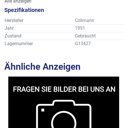
Alle anzeigen
Anzahl Formenhalter: 20 Stück
Spezifikationen
Type: Langmagnet mit Führungsdorne
Hersteller
Collmann
Jahr
1991
Zustand
Gebraucht
Lagernummer
G13427
Ähnliche Anzeigen