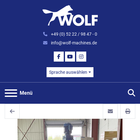
+49 (0) 52 22 / 98 47 - 0
info@wolf-machines.de
FACEBOOK
YOUTUBE
INSTAGRAM
Sprache auswählen
S
Menü