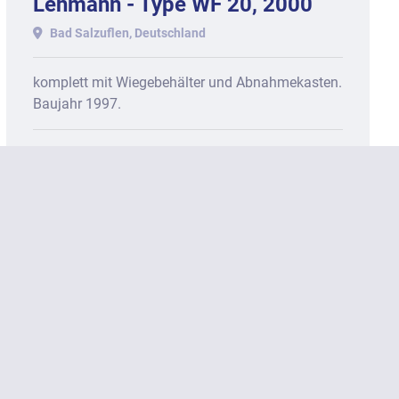
Lehmann - Type WF 20, 2000
mm Walzenbreite.
Bad Salzuflen, Deutschland
komplett mit Wiegebehälter und Abnahmekasten.
Baujahr 1997.
Kontaktieren Sie uns für ein Angebot
KONTAKTIEREN
MEHR ENTDECKEN