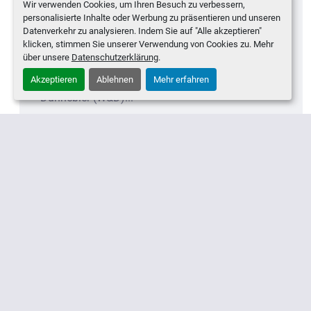
Pastillen - Type "Minztaler",
Wir verwenden Cookies, um Ihren Besuch zu verbessern,
personalisierte Inhalte oder Werbung zu präsentieren und unseren
bestehend aus:
Bad Salzuflen, Deutschland
Datenverkehr zu analysieren. Indem Sie auf "Alle akzeptieren"
klicken, stimmen Sie unserer Verwendung von Cookies zu. Mehr
über unsere
Datenschutzerklärung
.
Hochleistungs-Dosieranlage für Menthol-
Akzeptieren
Ablehnen
Mehr erfahren
Pastillen (Münzform) Hersteller: Winkler &
Dünnebier (W&D)...
Kontaktieren Sie uns für ein Angebot
KONTAKTIEREN
MEHR ENTDECKEN