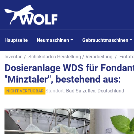
Hauptseite
Neumaschinen
Gebrauchtmaschinen
Inventar
Schokoladen Herstellung / Verarbeitung
Eintaf
Dosieranlage WDS für Fondant
"Minztaler", bestehend aus:
Standort:
Bad Salzuflen, Deutschland
NICHT VERFÜGBAR