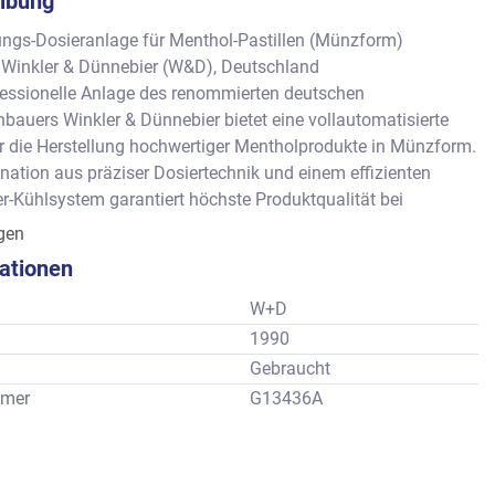
ibung
ungs-Dosieranlage für Menthol-Pastillen (Münzform)
: Winkler & Dünnebier (W&D), Deutschland
fessionelle Anlage des renommierten deutschen 
auers Winkler & Dünnebier bietet eine vollautomatisierte 
r die Herstellung hochwertiger Mentholprodukte in Münzform. 
ation aus präziser Dosiertechnik und einem effizienten 
r-Kühlsystem garantiert höchste Produktqualität bei 
m Durchsatz.
igen
 der Anlage
kationen
Made in Germany: Erstklassige Gießstation für exakte 
in Silikonformen.
W+D
 Platznutzung: Der 4 Meter lange Paternoster-Kühltunnel nutzt 
1990
optimal aus und sorgt für eine gleichmäßige Produkthärtung.
Gebraucht
atischer Prozess: Von der Formfüllung über die Ausformung 
mer
G13436A
m direkten Transport an die Überziehmaschine – minimaler 
ufwand erforderlich.
rmen: Hochwertige Polycarbonatformen mit Silikoneinsätzen 
 eine einfache Entnahme und perfekte Oberflächenoptik der 