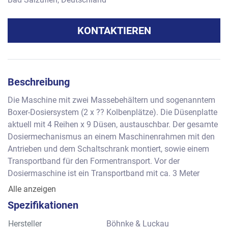
KONTAKTIEREN
Beschreibung
Die Maschine mit zwei Massebehältern und sogenanntem 
Boxer-Dosiersystem (2 x ?? Kolbenplätze). Die Düsenplatte 
aktuell mit 4 Reihen x 9 Düsen, austauschbar. Der gesamte 
Dosiermechanismus an einem Maschinenrahmen mit den 
Antrieben und dem Schaltschrank montiert, sowie einem 
Transportband für den Formentransport. Vor der 
Dosiermaschine ist ein Transportband mit ca. 3 Meter 
Länge mit aufgebauter Formen-Anwärmstation positioniert. 
Alle anzeigen
Im Anschluss der Dosiermaschine ist ein Vibrationstisch 
Spezifikationen
positioniert, vermutlich mit pneumatischen 
Vibrationsmotoren von der Seite.
Hersteller
Böhnke & Luckau