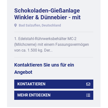
Schokoladen-Gießanlage
Winkler & Dünnebier - mit
One-Shot + Triple-Shot-
Bad Salzuflen, Deutschland
Funktion, bestehend aus
1. Edelstahl-Rührwerksbehälter MC-2
(Milchcreme) mit einem Fassungsvermögen
von ca. 1.500 kg. Der...
Kontaktieren Sie uns für ein
Angebot
KONTAKTIEREN
MEHR ENTDECKEN