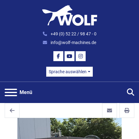
+49 (0) 52 22 / 98 47 - 0
info@wolf-machines.de
FACEBOOK
YOUTUBE
INSTAGRAM
Sprache auswählen
S
Menü